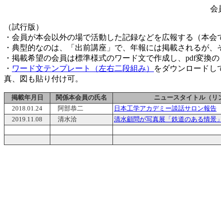
会
（試行版）
・会員が本会以外の場で活動した記録などを広報する（本会
・典型的なのは、「出前講座」で、年報には掲載されるが、
・掲載希望の会員は標準様式のワード文で作成し、pdf変換の
・
ワード文テンプレート（左右二段組み）
をダウンロードし
真、図も貼り付け可。
掲載年月日
関係本会員の氏名
ニュースタイトル（リ
2018.01.24
阿部恭二
日本工学アカデミー談話サロン報告
2019.11.08
清水洽
清水顧問が写真展「鉄道のある情景