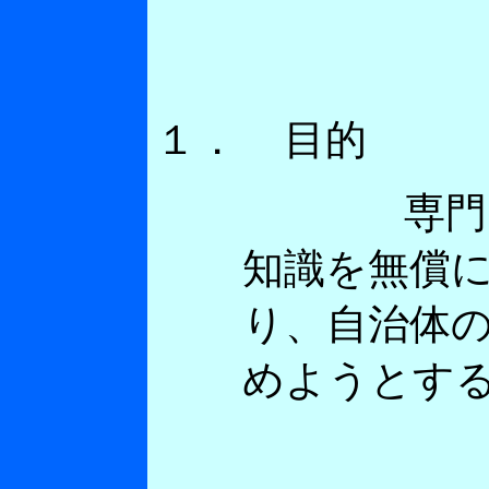
１．
目的
専門的知識
知識を無償
り、自治体
めようとす